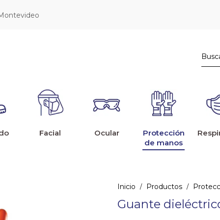
 Montevideo
do
Facial
Ocular
Protección
Respi
de manos
Inicio
Productos
Protec
/
/
Guante dieléctri