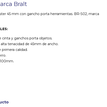
marca Bralt
liéster 45 mm con gancho porta herramientas. BR-S02, marca
LES:
de cinta y ganchos porta objetos.
 de alta tenacidad de 45mm de ancho.
 primera calidad.
rro.
e 100mm.
ucto