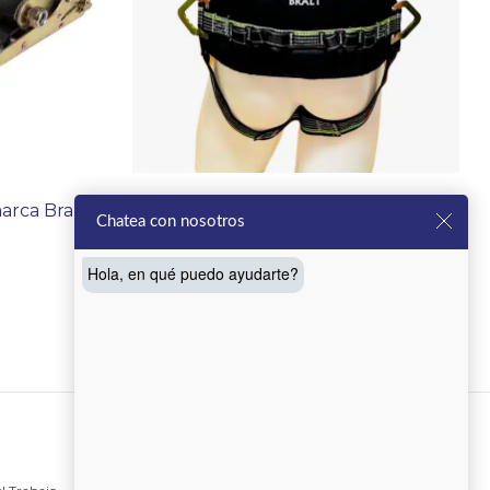
marca Bralt
Arnés de 4 argollas con faja lumbar,
Chatea con nosotros
marca Bralt.-