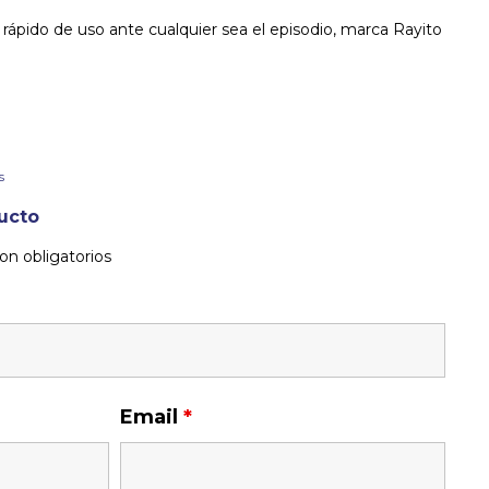
 y rápido de uso ante cualquier sea el episodio, marca Rayito
s
ucto
on obligatorios
Email
*